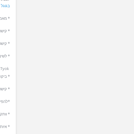
בגוגל
י
* מאמר
* קישו
* קישו
* לשים
aTyok
* ביקו
* קישו
*להפיץ
* וותק 
* איות 