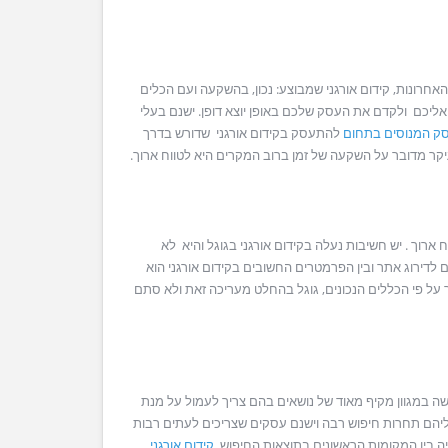
אחרונות, קידום אורגני שמבוצע: נכון, בהשקעה ועם הכלים
 אליכם ולקדם את העסק שלכם באופן יוצא דופן. ישנם בעלי
ק
המנוסים
בתחום
להתעסק בקידום אורגני שדורש בדרך
יקר מדובר על השקעה של זמן ברוב המקרים היא לטווח ארוך.
ארוך . יש חשיבות נעלה בקידום אורגני בגוגל והיא לא
 לדירוג אתר ובין הפרמטרים החשובים בקידום אורגני הוא
על פי הכללים הנכונים, גוגל בהחלט מעריכה זאת ולא סתם
עשה במגוון מקיף מאוד של נושאים בהם צריך לעמול על מנת
ליהם תחרות חיפוש רבה וישנם עסקים שצריכים לעתים רבות
ה בין המקומות הראשונים בתוצאות החיפוש.
קידום אורגני