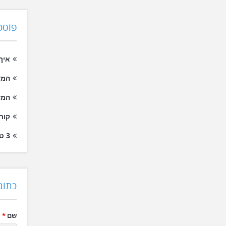
פוסט
איך
המד
המד
קור
3 טיפים לבחירת פונטים לאתר אינטרנט שגוגל תאהב
כתוב
שם
*