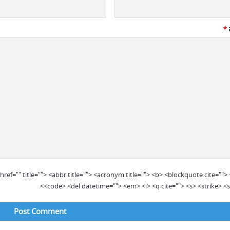
*
href="" title=""> <abbr title=""> <acronym title=""> <b> <blockquote cite=""> 
<code> <del datetime=""> <em> <i> <q cite=""> <s> <strike> <s