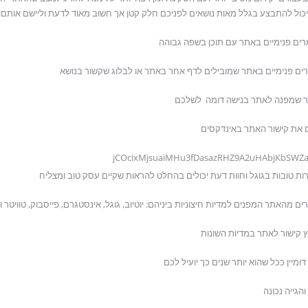
כול להתבצע בגלל מאות נושאים לפניכם חלק קטן אך חשוב מאוד לדעת וליישם אותם:
ים פנימיים באתר עם תוכן בשפה גבוהה
רים פנימיים באתר שמובילים לדף אחר באתר או לבלוג שקשור בנושא
ר שמפנה לאתר בנישה דומה לשלכם
 את קישור האתר באינדקסים
jCOcixMjsuaiMHu3fDasazRHZ9A2uHAbjKbSWZ
רות טובות בגוגל וחוות דעת יכולים בהחלט להראות שקיים עסק טוב ומצליח
רים מהאתר המפנים למדיות חיצוניות ביניהם: יוטיוב, גוגל, אינסטגרם, פייסבוק, טוויטר ו
 קישור לאתר במדיות השונות
דומיין ככל שהוא יותר שנים כך יועיל לכם
והגייה נכונה