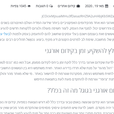
מאי 19 , 2020
קידום אתרים
0 תגובות
1045 צפיות
jCOcixMjsuaiMHu3fDasazRHZ9A2uHAbjKbSWZ
אורגני הוא אחד מהקידומים האפקטיביים ביותר שידעה המדיה ועולם האינטרנט בשנים ה
ם והדרושים יכול: למנף את העסק, ליצור חשיפה מעולה ולגרום ללקוחות חדשים להגיע
עושים זאת בעצמם וישנם בעלי עסקים שחשוב להם להתעמק בעסק ולפנות ל
בעלי
עס
ן של: מחשבה, שימת לב לפרטים הקטנים,ידע מקיף, ביצוע נכוןשל תהליכים רבים ובע
ץ להשקיע זמן בקידום אורגני
דעת שקידום אורגני בדרך כלל לוקח זמן ביחס לקידום ממומן, אבל הוא כמו "נכס לטווח 
 "רגל מהגז" על מנת שלא תרדו בדירוג האתר. חווית משתמש היא בין הנושאים החשובים
לחווית משתמש נעימה, מסקרנת שגורמת לו להישאר באתר . מי שלא מוותר מהר והולך 
תנת "צ'ופר" וגורמת לו להתקדם מעת לעת בתוצאות החיפוש
ם אורגני בגוגל מה זה בכלל?
אורגני הוא קידום שנעשה באופן טבעי ובדרך כלל לא דורש הוצאות כספיות, קידום זה נ
יהיה מקודם. חשוב לדעת שיש תחומים עיסוקי מסוימים שהתקדמו מהר מכיוון שאין ע
עבורם קידום מסיבי יותר ועם השקעת זמן רבה יותר על מנת להגיע למצב שהאתר יהי