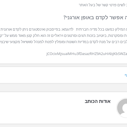
 לשים פרטי קשר של בעל האתר
 אפשר לקדם באופן אורגני?
מיליון כמעט בכל מדיה חברתית לדוגמא: בפייסבוק ואינסטגרם ניתן לקדם אורגנית בז
ת ומסקרנות, ביוטיוב בזכות תגים וסרטונים ויראליים זה הוא חלק קטן מאוד ממש על "
בים רבים על מנת לקדם במדיות השונות ומומלץ לפנות למנהל סוושיאל מקצועי שיבצע
jCOcixMjsuaiMHu3fDasazRHZ9A2uHAbjKbSWZ
ף
אודות הכותב