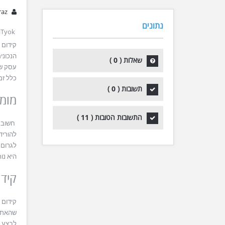
raz
נתונים
aTyok
קידום 
הנכוני
0
שאלות (
)
עסק ש
כלל זמ
0
תשובות (
)
מומל
11
התשובות הטובות (
)
חשוב ל
להוריד
לגרום 
היא נו
קידו
קידום 
שהאתר 
לבצע ב