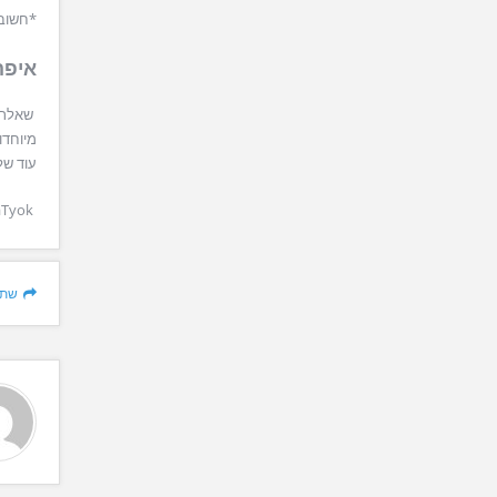
*חשוב
איפה
שאלת ה
מיוחדו
עוד של
aTyok
שת